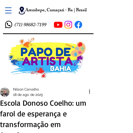
Arembepe, Camaçari - Ba | Brasil
(71) 98682-7199
Nilson Carvalho
18 de ago. de 2025
Escola Donoso Coelho: um
farol de esperança e
transformação em