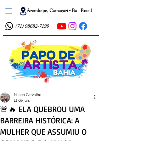
Arembepe, Camaçari - Ba | Brasil
(71) 98682-7199
Nilson Carvalho
12 de jun.
🚨🔥 ELA QUEBROU UMA
BARREIRA HISTÓRICA: A
MULHER QUE ASSUMIU O