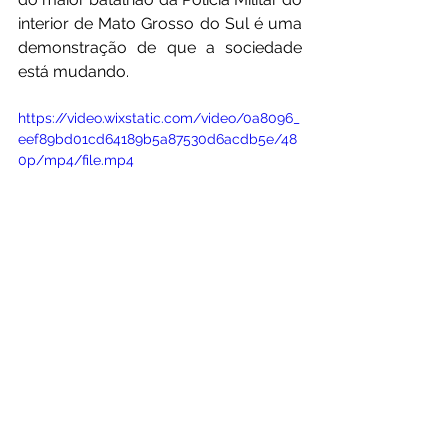
interior de Mato Grosso do Sul é uma 
demonstração de que a sociedade 
está mudando.
https://video.wixstatic.com/video/0a8096_
eef89bd01cd64189b5a87530d6acdb5e/48
0p/mp4/file.mp4
Ainda existem desafios.
 Ainda 
existem barreiras. Mas exemplos 
como este mostram que elas podem 
ser superadas.
E quando isso acontece, todos 
ganham.