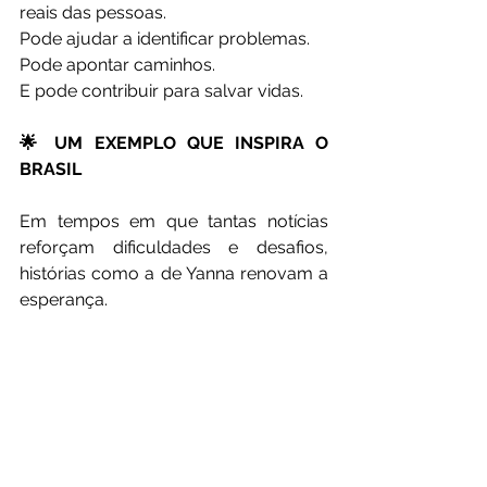
reais das pessoas.
Pode ajudar a identificar problemas.
Pode apontar caminhos.
E pode contribuir para salvar vidas.
🌟 UM EXEMPLO QUE INSPIRA O 
BRASIL
Em tempos em que tantas notícias 
reforçam dificuldades e desafios, 
histórias como a de Yanna renovam a 
esperança.
Ela representa milhares de 
estudantes brasileiros que acordam 
cedo
, enfrentam obstáculos e 
acreditam que o conhecimento 
continua sendo uma das ferramentas 
mais poderosas de transformação 