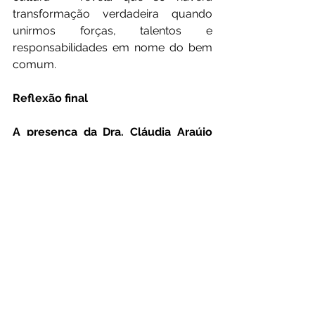
transformação verdadeira quando 
unirmos forças, talentos e 
responsabilidades em nome do bem 
comum.
Reflexão final
A presença da Dra. Cláudia Araújo 
nesta solenidade não foi apenas 
uma festa.
 Foi um ato de resistência e 
esperança. Foi o Brasil real subindo ao 
palco e dizendo: “Precisamos cuidar 
das nossas crianças agora, ou 
pagaremos um preço alto amanhã.”
Que este exemplo inspire mais 
líderes, mais profissionais e mais 
cidadãos a entender que 