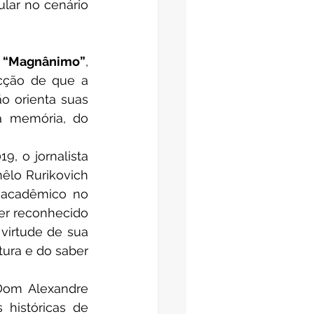
lar no cenário 
o “Magnânimo”
, 
cção de que a 
o orienta suas 
a memória, do 
, o jornalista 
lo Rurikovich 
acadêmico no 
er reconhecido 
virtude de sua 
ura e do saber 
Dom Alexandre 
 históricas de 