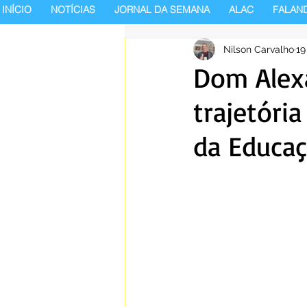
INÍCIO
NOTÍCIAS
JORNAL DA SEMANA
ALAC
FALAN
Nilson Carvalho
19
Dom Alexa
trajetóri
da Educaç