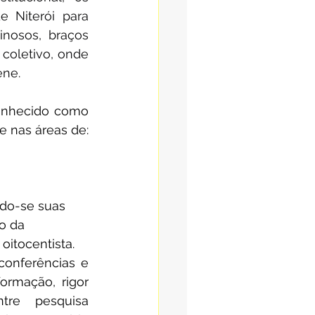
Niterói para 
nosos, braços 
oletivo, onde 
ene.
onhecido como 
e nas áreas de:
ndo-se suas 
o da 
 oitocentista.
conferências e 
ormação, rigor 
tre pesquisa 