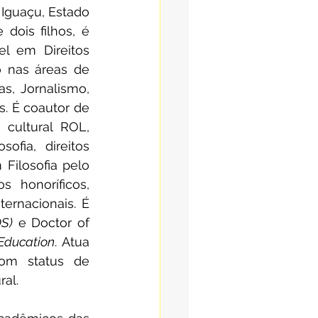
 Iguaçu, Estado 
ois filhos, é 
l em Direitos 
 nas áreas de 
as, Jornalismo, 
s. É coautor de 
cultural ROL, 
ofia, direitos 
Filosofia pelo 
 honoríficos, 
ernacionais. É 
OS)
 e Doctor of 
 Education
. Atua 
om status de 
al.