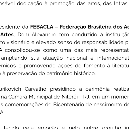
cansável dedicação à promoção das artes, das letra
esidente da 
FEBACLA – Federação Brasileira dos A
 Artes
, Dom Alexandre tem conduzido a instituiçã
to visionário e elevado senso de responsabilidade pú
 consolidou-se como uma das mais representativ
, ampliando sua atuação nacional e internacional,
êmicos e promovendo ações de fomento à literatura
 à preservação do patrimônio histórico.
ikovich Carvalho presidindo a cerimônia realiz
na Câmara Municipal de Niterói - RJ, em um moment
s comemorações do Bicentenário de nascimento de 
A.
tecido pela emoção e pelo nobre orgulho insti