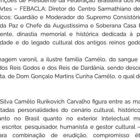
funções de Presidente da Federação Brasileira dos 
 Artes – FEBACLA; Diretor do Centro Sarmathiano de
óricos; Guardião e Moderador do Supremo Consistório
da Paz e Chefe da Augustíssima e Soberana Casa Re
nte, dinastia memorial e histórica dedicada à p
dade e do legado cultural dos antigos reinos godos
agem varonil, a ilustre família Camêlo, do sangue r
dos Reis Godos e dos Reis de Dardânia, sendo desce
ta, de Dom Gonçalo Martins Cunha Camêlo, o qual de
ilva Camêlo Rurikovich Carvalho figura entre as mai
itadas personalidades do cenário cultural, históri
nto no Brasil quanto no exterior. Intelectual mu
o, escritor, pesquisador, humanista e gestor cultural —
ra combinação de erudição, compromisso étic