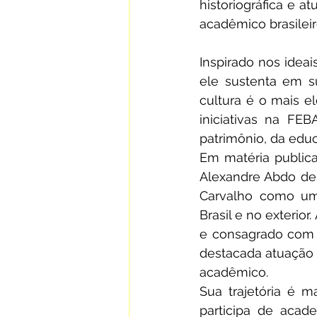
historiográfica e a
acadêmico brasileir
Inspirado nos ideai
ele sustenta em s
cultura é o mais el
iniciativas na FE
patrimônio, da educ
Em matéria public
Alexandre Abdo des
Carvalho como um
Brasil e no exterio
e consagrado com 
destacada atuação n
acadêmico.
Sua trajetória é 
participa de acade