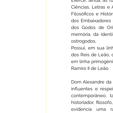
Exerce, ainda, as 
Ciências, Letras e
Filosóficos e Hist
dos Embaixadores 
dos Godos de Orie
memória, da identi
ostrogodos.
Possui, em sua linh
dos Reis de Leão, 
em linha primogêni
Ramiro II de Leão.
Dom Alexandre da S
influentes e respe
contemporâneo, ta
historiador, filosof
evidencia uma ra