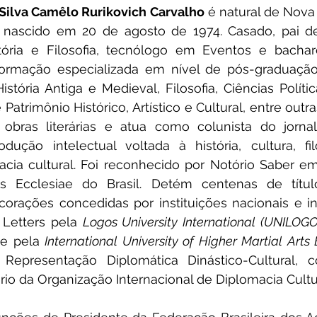
Silva Camêlo Rurikovich Carvalho
 é natural de Nova
 nascido em 20 de agosto de 1974. Casado, pai de d
tória e Filosofia, tecnólogo em Eventos e bachare
ormação especializada em nível de pós-graduação
História Antiga e Medieval, Filosofia, Ciências Polític
Patrimônio Histórico, Artístico e Cultural, entre outra
obras literárias e atua como colunista do jornal 
ução intelectual voltada à história, cultura, filos
ia cultural. Foi reconhecido por Notório Saber em 
tas Ecclesiae do Brasil. Detém centenas de títulos
rações concedidas por instituições nacionais e int
Letters pela 
Logos University International (UNILOG
e pela 
International University of Higher Martial Arts
epresentação Diplomática Dinástico-Cultural, c
io da Organização Internacional de Diplomacia Cultur