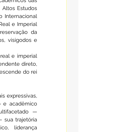
Acadêmicos das 
 Altos Estudos 
 Internacional 
al e Imperial 
reservação da 
, visigodos e 
eal e imperial 
ndente direto, 
scende do rei 
s expressivas, 
co e acadêmico 
ltifacetado — 
 sua trajetória 
o, liderança 