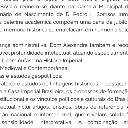
BACLA reúnem-se diante da Câmara Municipal de 
nário de Nascimento de D. Pedro II. Sorrisos lumi
a pelerine acadêmica compõem uma cena de júbilo c
e a memória histórica se entrelaçam em harmonia sol
rança administrativa, Dom Alexandre também é rec
ável profundidade intelectual, atuando especialment
il, com ênfase na História Imperial;
a, Medieval e Contemporânea;
cas e estudos geopolíticos;
ráldica e estudos de linhagens históricas — destaca
 a Casa Imperial Brasileira, os processos de formaçã
itucional e os vínculos políticos e culturais do Brasil
ctual inclui artigos, ensaios, obras de referência, 
ção nacional e internacional, que revelam sólida f
ensibilidade interpretativa. A combinação en