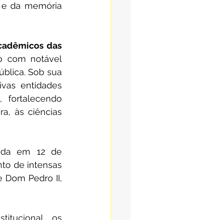
s e da memória 
cadêmicos das 
o com notável 
blica. Sob sua 
as entidades 
 fortalecendo 
, às ciências 
ada em 12 de 
o de intensas 
Dom Pedro II, 
tucional, os 