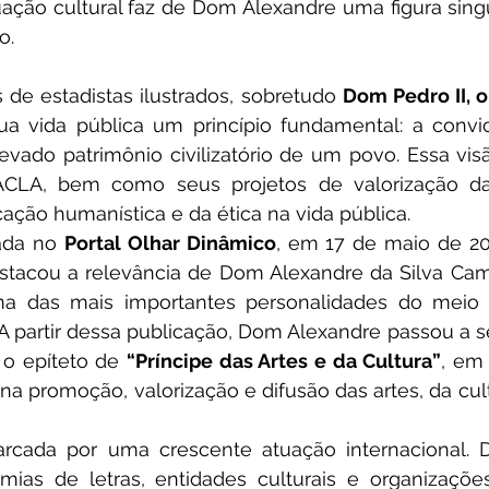
tuação cultural faz de Dom Alexandre uma figura singu
o.
s de estadistas ilustrados, sobretudo 
Dom Pedro II, 
ua vida pública um princípio fundamental: a convi
evado patrimônio civilizatório de um povo. Essa visã
BACLA, bem como seus projetos de valorização d
ação humanística e da ética na vida pública.
ada no 
Portal Olhar Dinâmico
, em 17 de maio de 2019
tacou a relevância de Dom Alexandre da Silva Camê
a das mais importantes personalidades do meio 
r. A partir dessa publicação, Dom Alexandre passou a s
o epíteto de 
“Príncipe das Artes e da Cultura”
, em 
a promoção, valorização e difusão das artes, da cult
marcada por uma crescente atuação internacional. 
mias de letras, entidades culturais e organizações