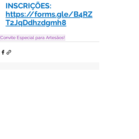
INSCRIÇÕES: 
https://forms.gle/B4RZ
T2JqDdhzdgmh8
Convite Especial para Artesãos!
Ver tudo
Posts Relacionados