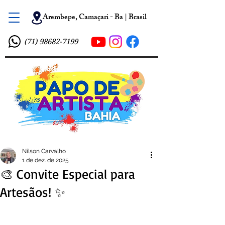
Arembepe, Camaçari - Ba | Brasil
(71) 98682-7199
Nilson Carvalho
1 de dez. de 2025
🎨 Convite Especial para
Artesãos! ✨