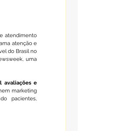
de atendimento 
hama atenção e 
l do Brasil no 
Newsweek, uma 
 avaliações e 
 nem marketing 
do pacientes, 