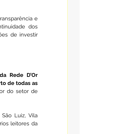
ransparência e 
tinuidade dos 
s de investir 
da Rede D’Or 
o de todas as 
r do setor de 
ão Luiz, Vila 
os leitores da 