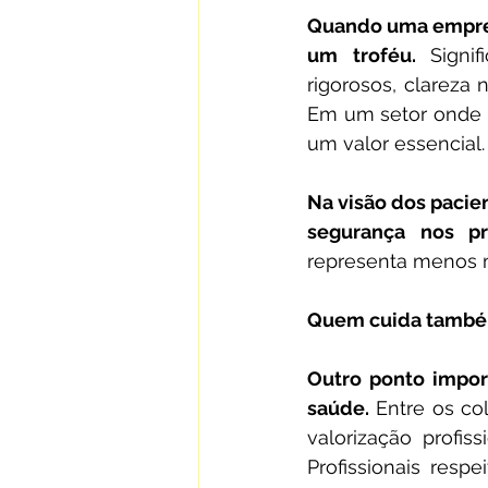
Quando uma empresa
um troféu. 
Signi
rigorosos, clareza 
Em um setor onde q
um valor essencial.
Na visão dos pacie
segurança nos pr
representa menos m
Quem cuida também
Outro ponto impor
saúde.
 Entre os co
valorização profis
Profissionais res