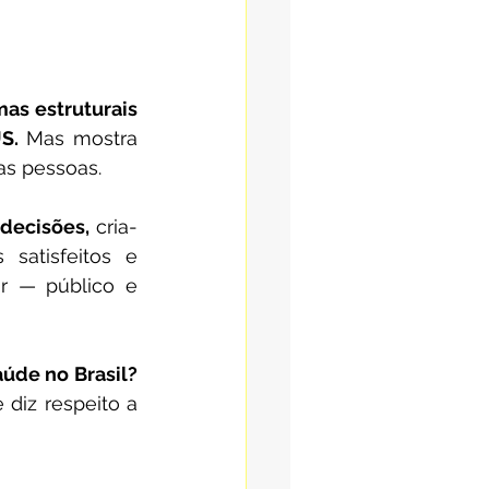
as estruturais 
S.
 Mas mostra 
nas pessoas.
decisões,
 cria-
satisfeitos e 
r — público e 
E você, acredita que confiança e humanização podem transformar a saúde no Brasil? 
diz respeito a 