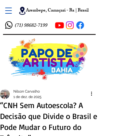
Arembepe, Camaçari - Ba | Brasil
(71) 98682-7199
Nilson Carvalho
1 de dez. de 2025
“CNH Sem Autoescola? A
Decisão que Divide o Brasil e
Pode Mudar o Futuro do