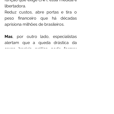
libertadora.
Reduz custos, abre portas e tira o 
peso financeiro que há décadas 
aprisiona milhões de brasileiros.
Mas
, por outro lado, especialistas 
alertam que a queda drástica da 
carga horária prática pode formar 
condutores inseguros, aumentando 
riscos nas ruas.
A pergunta é:
 o governo terá 
capacidade de fiscalizar instrutores e 
garantir qualidade?
A medida nasce como promessa de 
inclusão
, mas seu sucesso depende 
de responsabilidade, transparência e 