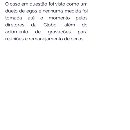
O caso em questão foi visto como um 
duelo de egos e nenhuma medida foi 
tomada até o momento pelos 
diretores da Globo, além do 
adiamento de gravações para 
reuniões e remanejamento de cenas.
Reportagem completa no link 
abaixo:
https://www.correio24horas.com.br
/em-alta/caua-reymond-foi-
blindado-por-alta-cupula-da-globo-
e-atrizes-se-calaram-durante-anos-
diz-jornalista-0425
Foto do(a) author(a) Elis Freire