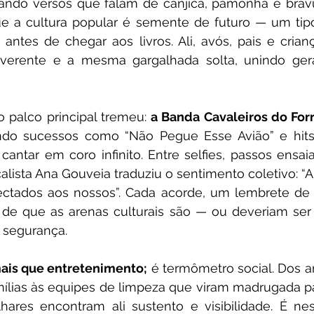
tando versos que falam de canjica, pamonha e bravu
e a cultura popular é semente de futuro — um tip
antes de chegar aos livros. Ali, avós, pais e crianç
verente e a mesma gargalhada solta, unindo ger
o palco principal tremeu: 
a Banda Cavaleiros do For
ando sucessos como “Não Pegue Esse Avião” e hits
cantar em coro infinito. Entre selfies, passos ensai
lista Ana Gouveia traduziu o sentimento coletivo: “Ali
ctados aos nossos”. Cada acorde, um lembrete de 
de que as arenas culturais são — ou deveriam ser
e segurança.
ais que entretenimento;
 é termômetro social. Dos 
ílias às equipes de limpeza que viram madrugada pa
hares encontram ali sustento e visibilidade. É nes