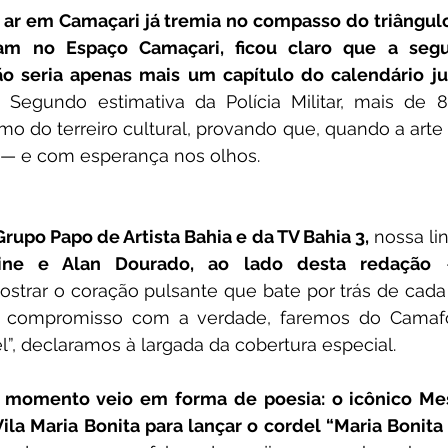
o ar em Camaçari já tremia no compasso do triângulo
am no Espaço Camaçari, ficou claro que a segu
o seria apenas mais um capítulo do calendário jun
.
 Segundo estimativa da Polícia Militar, mais de 8
o do terreiro cultural, provando que, quando a arte
— e com esperança nos olhos.
rupo Papo de Artista Bahia e da TV Bahia 3,
 nossa li
line e Alan Dourado, ao lado desta redação
 
trar o coração pulsante que bate por trás de cada 
e compromisso com a verdade, faremos do Camafo
el”, declaramos à largada da cobertura especial.
 momento veio em forma de poesia: o icônico Mes
la Maria Bonita para lançar o cordel “Maria Bonita é