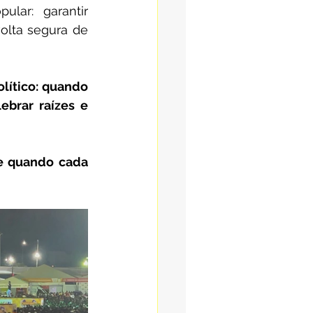
ar: garantir 
olta segura de 
lítico: quando 
brar raízes e 
e quando cada 