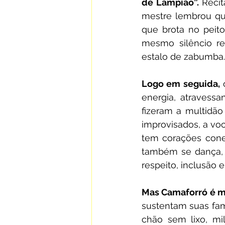
de Lampião”.
 Reci
mestre lembrou qu
que brota no peito 
mesmo silêncio re
estalo de zabumba.
Logo em seguida,
 
energia, atravess
fizeram a multidão 
improvisados, a voca
tem corações cone
também se dança, 
respeito, inclusão 
Mas Camaforró é m
sustentam suas fam
chão sem lixo, mil