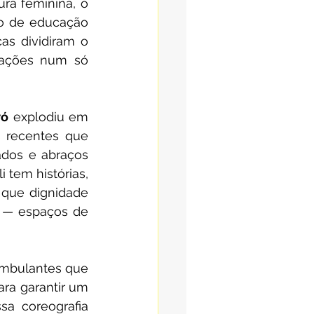
ra feminina, o 
o de educação 
as dividiram o 
ações num só 
ró
 explodiu em 
 recentes que 
ados e abraços 
 tem histórias, 
que dignidade 
 — espaços de 
ambulantes que 
ra garantir um 
sa coreografia 