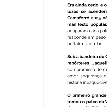
Era ainda cedo, e 
luzes se acender
Camaforró 2025 nã
manifesto popular
ocuparam cada palm
responde em peso 
portalrms.com.br
Sob a bandeira do G
r
epórteres Jaque
compromisso de mos
amor, segurança 
história inesquecív
O primeiro grande
tomou o palco da Vi