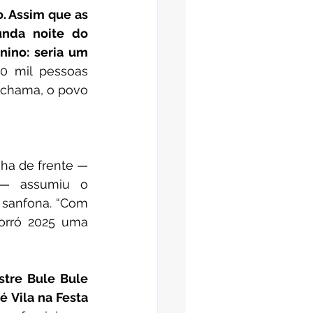
. Assim que as 
nda noite do 
ino: seria um 
0 mil pessoas 
 chama, o povo 
nha de frente — 
— assumiu o 
sanfona. “Com 
rró 2025 uma 
tre Bule Bule 
 Vila na Festa 