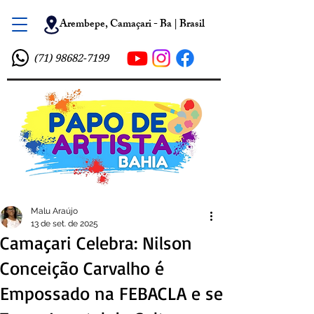
Arembepe, Camaçari - Ba | Brasil
(71) 98682-7199
Malu Araújo
13 de set. de 2025
Camaçari Celebra: Nilson
Conceição Carvalho é
Empossado na FEBACLA e se