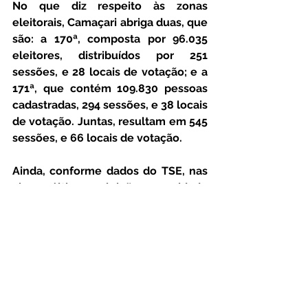
No que diz respeito às zonas 
eleitorais, Camaçari abriga duas, que 
são: a 170ª, composta por 96.035 
eleitores, distribuídos por 251 
sessões, e 28 locais de votação; e a 
171ª, que contém 109.830 pessoas 
cadastradas, 294 sessões, e 38 locais 
de votação. Juntas, resultam em 545 
sessões, e 66 locais de votação.
Ainda, conforme dados do TSE, nas 
cinco últimas eleições, a cidade 
abarcava os seguintes quantitativos 
de eleitores: em 2022, o número era 
de 191.507; em 2020, 179.126; em 
2016, 158.125; e em 2012, 146.187.
Com crescimento populacional, 
Camaçari ainda se destaca por estar 