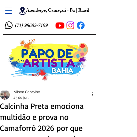
Arembepe, Camaçari - Ba | Brasil
(71) 98682-7199
Nilson Carvalho
23 de jun.
Calcinha Preta emociona
multidão e prova no
Camaforró 2026 por que