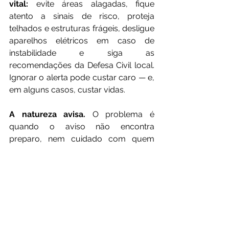
vital:
 evite áreas alagadas, fique 
atento a sinais de risco, proteja 
telhados e estruturas frágeis, desligue 
aparelhos elétricos em caso de 
instabilidade e siga as 
recomendações da Defesa Civil local. 
Ignorar o alerta pode custar caro — e, 
em alguns casos, custar vidas.
A natureza avisa.
 O problema é 
quando o aviso não encontra 
preparo, nem cuidado com quem 
mais precisa.
 Compartilhe esta informação. Alerta 
não é pânico, é proteção.
E você, vai esperar a água bater à 
porta ou vai ajudar a espalhar o aviso 
agora?