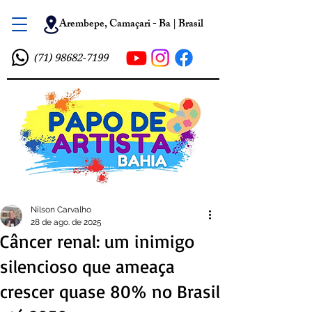
Arembepe, Camaçari - Ba | Brasil
(71) 98682-7199
Nilson Carvalho
28 de ago. de 2025
Câncer renal: um inimigo
silencioso que ameaça
crescer quase 80% no Brasil