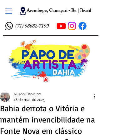
Arembepe, Camaçari - Ba | Brasil
(71) 98682-7199
Nilson Carvalho
18 de mai. de 2025
Bahia derrota o Vitória e
mantém invencibilidade na
Fonte Nova em clássico