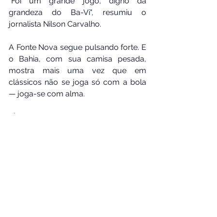
"Foi um grande jogo, digno da 
grandeza do Ba-Vi", resumiu o 
jornalista Nilson Carvalho.
A Fonte Nova segue pulsando forte. E 
o Bahia, com sua camisa pesada, 
mostra mais uma vez que em 
clássicos não se joga só com a bola 
— joga-se com alma.
📸 Foto: Divulgação Internet
✍️ Texto: Nilson Carvalho – Jornal 
Papo de Artista Bahia
Ver tudo
Posts Relacionados