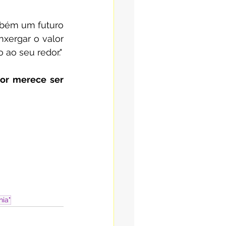
bém um futuro 
xergar o valor 
ao seu redor."
or merece ser 
hia"