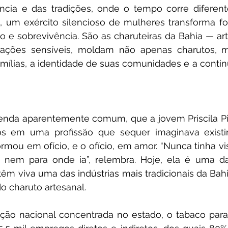
ência e das tradições, onde o tempo corre diferent
, um exército silencioso de mulheres transforma fo
o e sobrevivência. São as charuteiras da Bahia — ar
rações sensíveis, moldam não apenas charutos, 
amílias, a identidade de suas comunidades e a conti
zenda aparentemente comum, que a jovem Priscila Pin
os em uma profissão que sequer imaginava existir.
mou em ofício, e o ofício, em amor. “Nunca tinha vi
a nem para onde ia”, relembra. Hoje, ela é uma da
m viva uma das indústrias mais tradicionais da Bah
do charuto artesanal.
ão nacional concentrada no estado, o tabaco para 