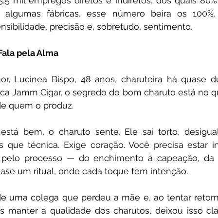
5 mil empregos diretos e indiretos, dos quais 80%
 algumas fábricas, esse número beira os 100%. 
nsibilidade, precisão e, sobretudo, sentimento.
Fala pela Alma
or, Lucinea Bispo, 48 anos, charuteira há quase d
ica Jamm Cigar, o segredo do bom charuto está no qu
de quem o produz.
stá bem, o charuto sente. Ele sai torto, desigual
 que técnica. Exige coração. Você precisa estar inte
a pelo processo — do enchimento à capeação, da cl
e um ritual, onde cada toque tem intenção.
de uma colega que perdeu a mãe e, ao tentar retorna
 manter a qualidade dos charutos, deixou isso clar