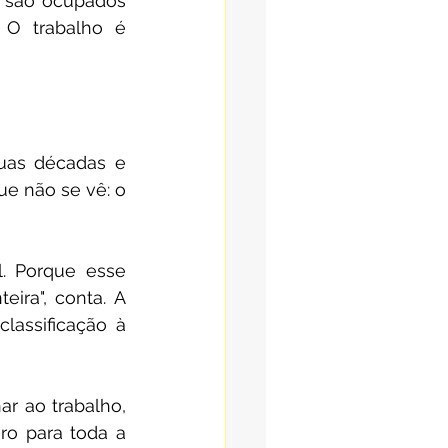
 são ocupados 
O trabalho é 
uas décadas e 
e não se vê: o 
. Porque esse 
ira", conta. A 
assificação à 
r ao trabalho, 
o para toda a 