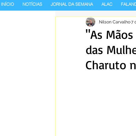
INÍCIO
NOTÍCIAS
JORNAL DA SEMANA
ALAC
FALAN
Nilson Carvalho
7 
"As Mãos 
das Mulhe
Charuto n