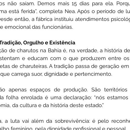
tos não saíam. Demos mais 15 dias para ela. Porqu
lma está ferida”, completa Nea. Após o período de lu
esde então, a fábrica instituiu atendimentos psicológ
e emocional das funcionárias.
Tradição, Orgulho e Existência
ção de charutos na Bahia é, na verdade, a história d
sustentam e educam com o que produzem entre os 
netas de charuteiras. A tradição passa de geração e
 que carrega suor, dignidade e pertencimento.
ão apenas espaços de produção. São territórios 
da folha enrolada é uma declaração: “nós estamos 
mia, da cultura e da história deste estado.”
, a luta vai além da sobrevivência: é pelo reconhe
alho feminino, pela dignidade profissional e pessoal.