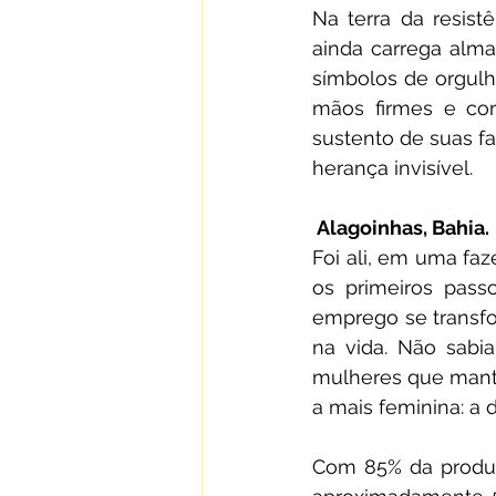
Na terra da resist
ainda carrega alma
símbolos de orgulh
mãos firmes e co
sustento de suas f
herança invisível.
 Alagoinhas, Bahia.
Foi ali, em uma fa
os primeiros pass
emprego se transfor
na vida. Não sabi
mulheres que mantê
a mais feminina: a 
Com 85% da produç