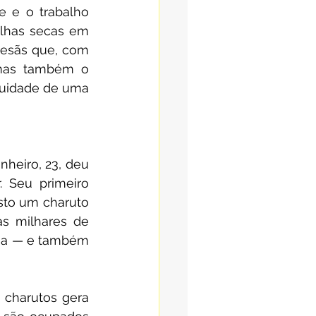
e e o trabalho 
lhas secas em 
tesãs que, com 
mas também o 
nuidade de uma 
heiro, 23, deu 
 Seu primeiro 
sto um charuto 
s milhares de 
ia — e também 
charutos gera 