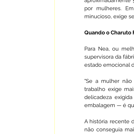
aproximadamente 5,
por mulheres. Em
minucioso, exige se
Quando o Charuto 
Para Nea, ou melh
supervisora da fábr
estado emocional 
"Se a mulher não e
trabalho exige mais
delicadeza exigid
embalagem — é quas
A história recente 
não conseguia mais