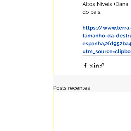
Altos Níveis (Dana,
do país.
https://www.terra
tamanho-da-destr
espanha,2fd952ba
utm_source=clipbo
Posts recentes