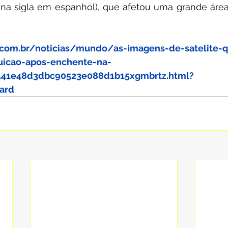
 na sigla em espanhol), que afetou uma grande área 
.com.br/noticias/mundo/as-imagens-de-satelite-
uicao-apos-enchente-na-
441e48d3dbc90523e088d1b15xgmbrtz.html?
ard