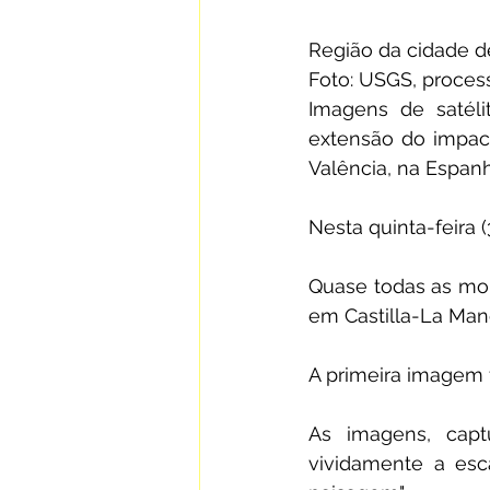
Região da cidade d
Foto: USGS, proces
Imagens de satéli
extensão do impact
Valência, na Espanh
Nesta quinta-feira 
Quase todas as mort
em Castilla-La Manc
A primeira imagem f
As imagens, captu
vividamente a esca