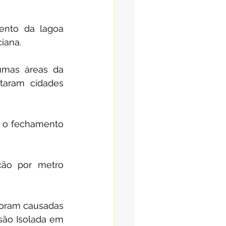
ento da lagoa 
iana.
mas áreas da 
aram cidades 
 o fechamento 
ção por metro 
oram causadas 
ão Isolada em 