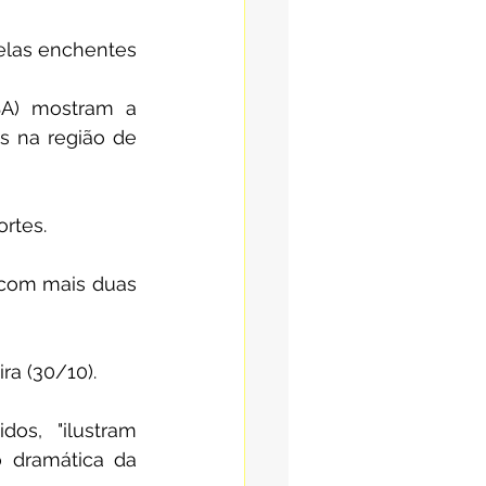
pelas enchentes
SA) mostram a 
 na região de 
ortes.
 com mais duas 
ra (30/10).
os, "ilustram 
 dramática da 