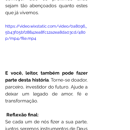
sejam tão abençoados quanto estes 
que já vivemos.
https://video.wixstatic.com/video/0a8096_
5b43f05bf28842ea8fc12a2ea8da03cd/480
p/mp4/file.mp4
E você, leitor, também pode fazer 
parte desta história
. Torne-se doador, 
parceiro, investidor do futuro. Ajude a 
deixar um legado de amor, fé e 
transformação.
 Reflexão final:
Se cada um de nós fizer a sua parte, 
juntos seremos instrumentos de Deus 