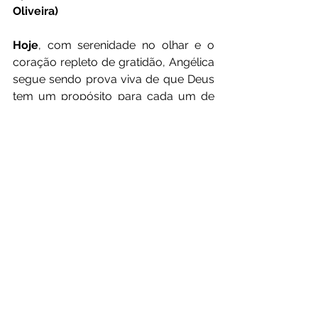
Oliveira)
Hoje
, com serenidade no olhar e o 
coração repleto de gratidão, Angélica 
segue sendo prova viva de que Deus 
tem um propósito para cada um de 
nós — e que nenhuma palavra 
negativa pode impedir quem nasceu 
para brilhar.
“Nunca desista dos seus sonhos.”
 — 
esse é o lema da mulher que fez da 
escrita a sua cura e da superação o 
seu legado.
Texto por Lannys Moraes
Foto: Assessoria de Impressa