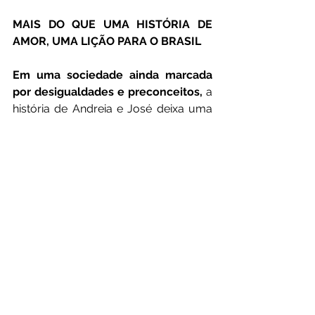
MAIS DO QUE UMA HISTÓRIA DE 
AMOR, UMA LIÇÃO PARA O BRASIL
Em uma sociedade ainda marcada 
por desigualdades e preconceitos,
 a 
história de Andreia e José deixa uma 
poderosa mensagem: nenhuma 
profissão diminui a dignidade de uma 
pessoa.
Pelo contrário.
Todo trabalho honesto merece 
respeito.
O gari que recolhia livros 
descartados nas ruas ajudou a 
formar uma oficial da Polícia Militar
. 