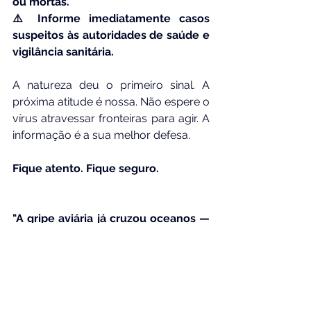
ou mortas.
⚠️ Informe imediatamente casos 
suspeitos às autoridades de saúde e 
vigilância sanitária.
A natureza deu o primeiro sinal. A 
próxima atitude é nossa. Não espere o 
vírus atravessar fronteiras para agir. A 
informação é a sua melhor defesa.
Fique atento. Fique seguro.
"A gripe aviária já cruzou oceanos — 
não espere que ela bata à sua porta 
para se proteger."
Foto: Atarde
Texto: Jornalista Nilson Carvalho