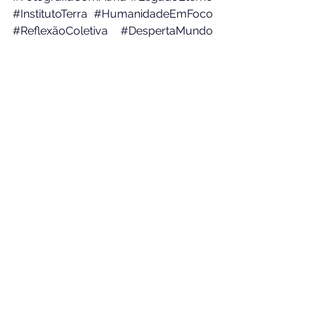
#InstitutoTerra
#HumanidadeEmFoco
#ReflexãoColetiva
#DespertaMundo
#TVBahia3
#NilsonCarvalho
Ver tudo
Posts Relacionados