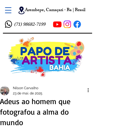
Arembepe, Camaçari - Ba | Brasil
(71) 98682-7199
Nilson Carvalho
23 de mai. de 2025
Adeus ao homem que
fotografou a alma do
mundo