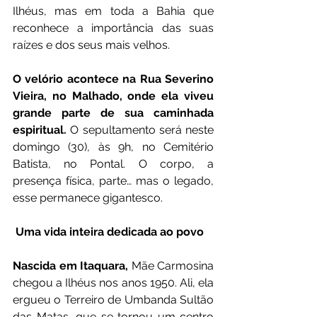
Ilhéus, mas em toda a Bahia que 
reconhece a importância das suas 
raízes e dos seus mais velhos.
O velório acontece na Rua Severino 
Vieira, no Malhado, onde ela viveu 
grande parte de sua caminhada 
espiritual.
 O sepultamento será neste 
domingo (30), às 9h, no Cemitério 
Batista, no Pontal. O corpo, a 
presença física, parte… mas o legado, 
esse permanece gigantesco.
 Uma vida inteira dedicada ao povo
Nascida em Itaquara,
 Mãe Carmosina 
chegou a Ilhéus nos anos 1950. Ali, ela 
ergueu o Terreiro de Umbanda Sultão 
das Matas, que se tornou um centro 