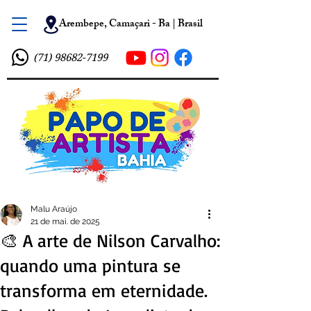
Arembepe, Camaçari - Ba | Brasil
(71) 98682-7199
Malu Araújo
21 de mai. de 2025
🎨 A arte de Nilson Carvalho:
quando uma pintura se
transforma em eternidade.