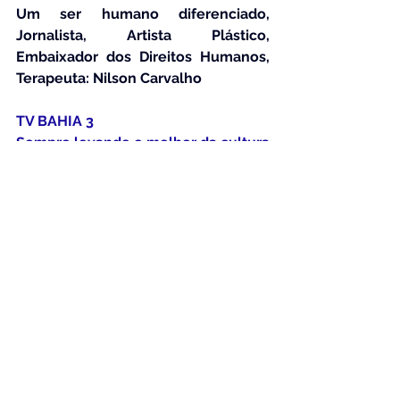
Um ser humano diferenciado, 
Jornalista, Artista Plástico, 
Embaixador dos Direitos Humanos, 
Terapeuta: Nilson Carvalho  
TV BAHIA 3
Sempre levando o melhor da cultura 
da Bahia
Jornalista: Malu Araújo
Ver tudo
Posts Relacionados