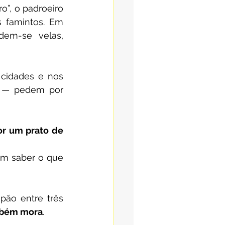
”, o padroeiro 
 famintos. Em 
dem-se velas, 
cidades e nos 
 — pedem por 
r um prato de 
m saber o que 
ão entre três 
mbém mora
.