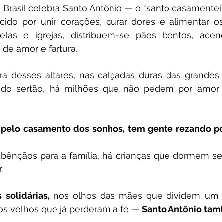
o Brasil celebra Santo Antônio — o “santo casamenteiro
ido por unir corações, curar dores e alimentar os
elas e igrejas, distribuem-se pães bentos, acen
de amor e fartura.
a desses altares, nas calçadas duras das grandes 
 do sertão, há milhões que não pedem por amor
pelo casamento dos sonhos, tem gente rezando po
bênçãos para a família, há crianças que dormem se
.
 solidárias,
 nos olhos das mães que dividem um p
 dos velhos que já perderam a fé — 
Santo Antônio ta