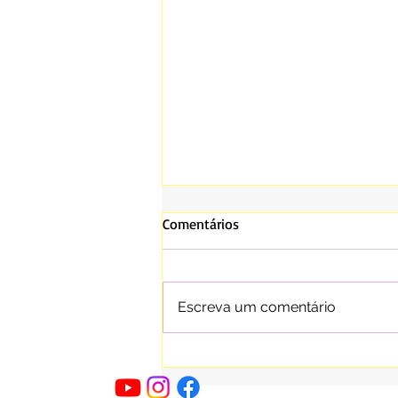
Comentários
Escreva um comentário
Arembepe se despede de um
de seus filhos mais queridos: