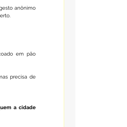
 gesto anônimo 
erto.
çoado em pão 
as precisa de 
quem a cidade 