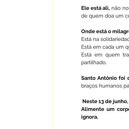
Ele está ali,
 não no
de quem doa um cob
Onde está o milagr
Está na solidaried
Está em cada um qu
Está em quem tr
partilhado.
Santo Antônio foi 
braços humanos par
 Neste 13 de junho,
Alimente um corpo
ignora.