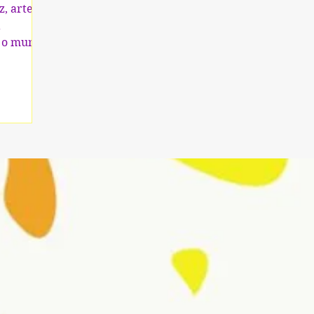
z, arte e
a
 o mundo