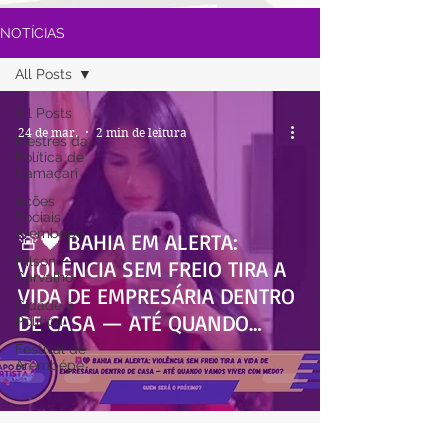
NOTÍCIAS
All Posts
All Posts
24 de mar.
2 min de leitura
Mestres da
Política de
Camaçari
Ações
Sociais
Arembepe
🚨🖤 BAHIA EM ALERTA:
Nilson
VIOLÊNCIA SEM FREIO TIRA A
Carvalho
VIDA DE EMPRESÁRIA DENTRO
Cidade e
DE CASA — ATÉ QUANDO
Política
VAMOS VIVER COM MEDO?
Festival de
Arembépe