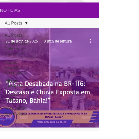
NOTÍCIAS
All Posts
All Posts
21 de nov. de 2025
3 min de leitura
Mestres da
Política de
Camaçari
Ações
Sociais
Arembepe
Nilson
“Pista Desabada na BR-116:
Carvalho
Descaso e Chuva Exposta em
Cidade e
Tucano, Bahia!”
Política
Festival de
Arembépe