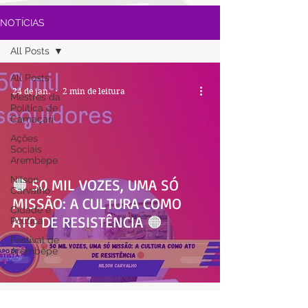
NOTÍCIAS
All Posts
All Posts
24 de jan.
2 min de leitura
Mestres da
Política de
Camaçari
Ações
Sociais
Arembepe
Nilson
🟠 50 MIL VOZES, UMA SÓ
Carvalho
MISSÃO: A CULTURA COMO
Cidade e
ATO DE RESISTÊNCIA 🟠
Política
Festival de
Arembépe